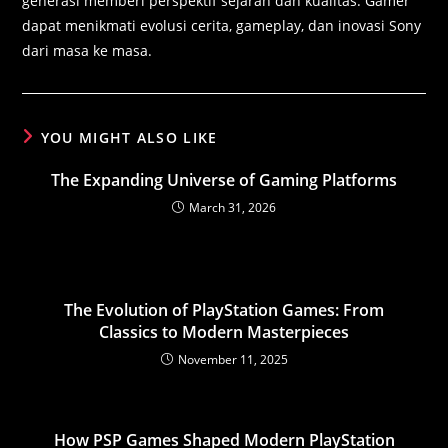
generasi memberi perspektif sejarah dan kualitas. Gamer
dapat menikmati evolusi cerita, gameplay, dan inovasi Sony
dari masa ke masa.
YOU MIGHT ALSO LIKE
The Expanding Universe of Gaming Platforms
March 31, 2026
The Evolution of PlayStation Games: From
Classics to Modern Masterpieces
November 11, 2025
How PSP Games Shaped Modern PlayStation