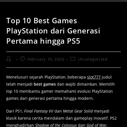
Top 10 Best Games
PlayStation dari Generasi
Pertama hingga PS5
February 10, 2026
Uncategorized
Menelusuri sejarah PlayStation, beberapa
slot777
judul
telah menjadi
best games
dan wajib dimainkan. Memilih
top 10 membantu gamer memahami evolusi PlayStation
games dari generasi pertama hingga modern.
Dari PS1,
Final Fantasy VII
dan
Metal Gear Solid
menjadi
klasik karena cerita mendalam dan gameplay inovatif. PS2
menghadirkan
Shadow of the Colossus
dan
God of War
,