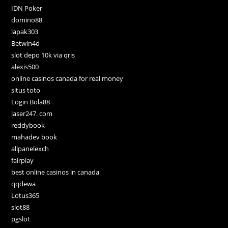
IDN Poker
domino88
lapak303
Betwin4d
slot depo 10k via qris
alexis500
online casinos canada for real money
situs toto
Login Bola88
laser247. com
reddybook
mahadev book
allpanelexch
fairplay
best online casinos in canada
qqdewa
Lotus365
slot88
pgslot