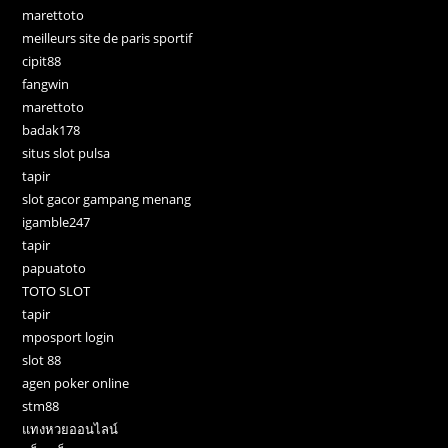
marettoto
meilleurs site de paris sportif
cipit88
fangwin
marettoto
badak178
situs slot pulsa
tapir
slot gacor gampang menang
igamble247
tapir
papuatoto
TOTO SLOT
tapir
mposport login
slot 88
agen poker online
stm88
แทงหวยออนไลน์