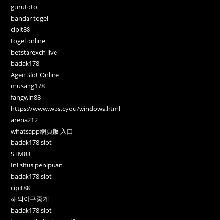
gurutoto
bandar togel
cipit88
togel online
betstarexch live
badak178
Agen Slot Online
musang178
fangwin88
https://www.wps.cyou/windows.html
arena212
whatsapp網頁版 入口
badak178 slot
STM88
Ini situs penipuan
badak178 slot
cipit88
해외야구중계
badak178 slot