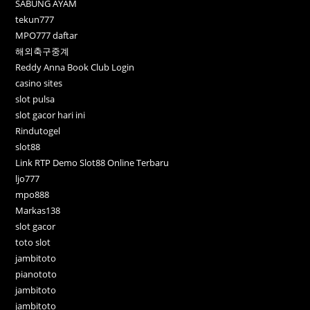
SABUNG AYAM
tekun777
MPO777 daftar
해외축구중계
Reddy Anna Book Club Login
casino sites
slot pulsa
slot gacor hari ini
Rindutogel
slot88
Link RTP Demo Slot88 Online Terbaru
ljo777
mpo888
Markas138
slot gacor
toto slot
jambitoto
pianototo
jambitoto
jambitoto