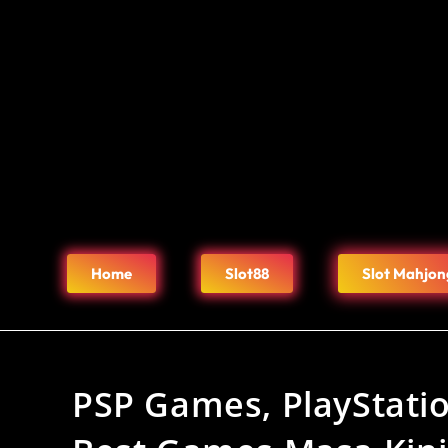
Home
Slot88
Slot Mahjon
PSP Games, PlayStati