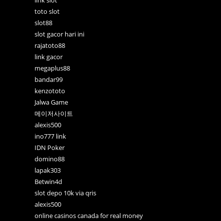
link slot
toto slot
slot88
slot gacor hari ini
rajatoto88
link gacor
megaplus88
bandar99
kenzototo
Jalwa Game
메이저사이트
alexis500
ino777 link
IDN Poker
domino88
lapak303
Betwin4d
slot depo 10k via qris
alexis500
online casinos canada for real money