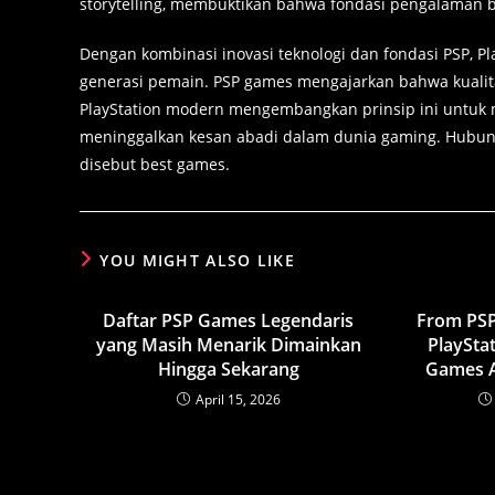
storytelling, membuktikan bahwa fondasi pengalaman be
Dengan kombinasi inovasi teknologi dan fondasi PSP,
generasi pemain. PSP games mengajarkan bahwa kualita
PlayStation modern mengembangkan prinsip ini untuk 
meninggalkan kesan abadi dalam dunia gaming. Hubunga
disebut best games.
YOU MIGHT ALSO LIKE
Daftar PSP Games Legendaris
From PSP
yang Masih Menarik Dimainkan
PlayStat
Hingga Sekarang
Games A
April 15, 2026