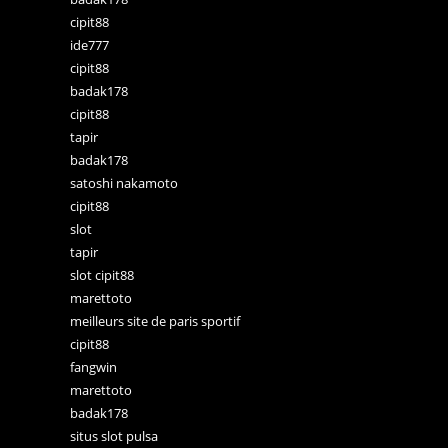
cipit88
ide777
cipit88
badak178
cipit88
tapir
badak178
satoshi nakamoto
cipit88
slot
tapir
slot cipit88
marettoto
meilleurs site de paris sportif
cipit88
fangwin
marettoto
badak178
situs slot pulsa