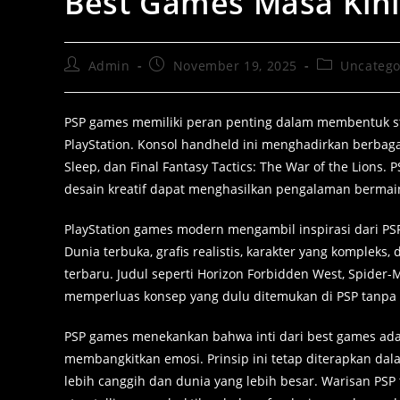
Best Games Masa Kin
Admin
November 19, 2025
Uncatego
PSP games memiliki peran penting dalam membentuk st
PlayStation. Konsol handheld ini menghadirkan berbagai
Sleep, dan Final Fantasy Tactics: The War of the Lions
desain kreatif dapat menghasilkan pengalaman bermai
PlayStation games modern mengambil inspirasi dari PS
Dunia terbuka, grafis realistis, karakter yang kompleks
terbaru. Judul seperti Horizon Forbidden West, Spider-
memperluas konsep yang dulu ditemukan di PSP tanpa
PSP games menekankan bahwa inti dari best games a
membangkitkan emosi. Prinsip ini tetap diterapkan da
lebih canggih dan dunia yang lebih besar. Warisan PSP