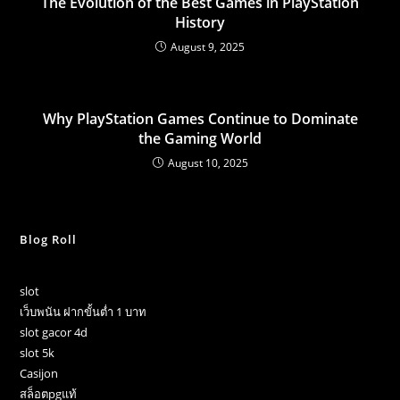
The Evolution of the Best Games in PlayStation
History
August 9, 2025
Why PlayStation Games Continue to Dominate
the Gaming World
August 10, 2025
Blog Roll
slot
เว็บพนัน ฝากขั้นต่ำ 1 บาท
slot gacor 4d
slot 5k
Casijon
สล็อตpgแท้