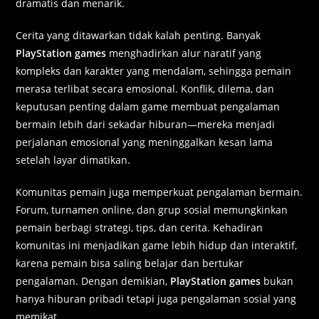
dramatis dan menarik.
Cerita yang ditawarkan tidak kalah penting. Banyak
PlayStation games
menghadirkan alur naratif yang
kompleks dan karakter yang mendalam, sehingga pemain
merasa terlibat secara emosional. Konflik, dilema, dan
keputusan penting dalam game membuat pengalaman
bermain lebih dari sekadar hiburan—mereka menjadi
perjalanan emosional yang meninggalkan kesan lama
setelah layar dimatikan.
Komunitas pemain juga memperkuat pengalaman bermain.
Forum, turnamen online, dan grup sosial memungkinkan
pemain berbagi strategi, tips, dan cerita. Kehadiran
komunitas ini menjadikan game lebih hidup dan interaktif,
karena pemain bisa saling belajar dan bertukar
pengalaman. Dengan demikian,
PlayStation games
bukan
hanya hiburan pribadi tetapi juga pengalaman sosial yang
memikat.