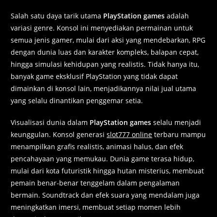
Salah satu daya tarik utama
PlayStation games
adalah
variasi genre. Konsol ini menyediakan permainan untuk
semua jenis gamer, mulai dari aksi yang mendebarkan, RPG
dengan dunia luas dan karakter kompleks, balapan cepat,
hingga simulasi kehidupan yang realistis. Tidak hanya itu,
banyak game eksklusif PlayStation yang tidak dapat
dimainkan di konsol lain, menjadikannya nilai jual utama
yang selalu dinantikan penggemar setia.
Visualisasi dunia dalam
PlayStation games
selalu menjadi
keunggulan. Konsol generasi
slot777 online
terbaru mampu
menampilkan grafis realistis, animasi halus, dan efek
pencahayaan yang memukau. Dunia game terasa hidup,
mulai dari kota futuristik hingga hutan misterius, membuat
pemain benar-benar tenggelam dalam pengalaman
bermain. Soundtrack dan efek suara yang mendalam juga
meningkatkan imersi, membuat setiap momen lebih