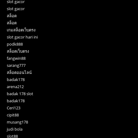
slot gacor
slot gacor
สล็อต
สล็อต
เกมสล็อตเว็บตรง
slot gacor hari ini
podk888
สล็อตเว็บตรง
fangwin88
sarang777
สล็อตออนไลน์
badak178
arena212
badak 178 slot
badak178
Ceri123
cipit88
musang178
judi bola
slot88