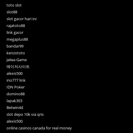
toto slot
slot88
slot gacor hari ini
rajatoto88
link gacor
megaplus88
bandar99
kenzototo
Jalwa Game
메이저사이트
alexis500
ino777 link
IDN Poker
domino88
lapak303
Betwin4d
slot depo 10k via qris
alexis500
online casinos canada for real money