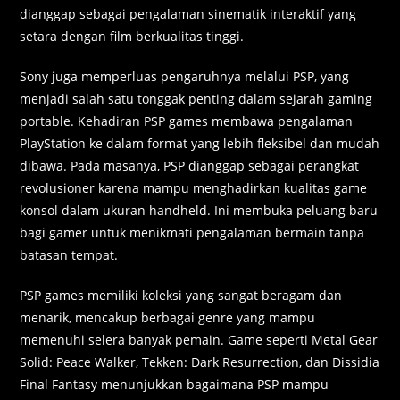
dianggap sebagai pengalaman sinematik interaktif yang
setara dengan film berkualitas tinggi.
Sony juga memperluas pengaruhnya melalui PSP, yang
menjadi salah satu tonggak penting dalam sejarah gaming
portable. Kehadiran PSP games membawa pengalaman
PlayStation ke dalam format yang lebih fleksibel dan mudah
dibawa. Pada masanya, PSP dianggap sebagai perangkat
revolusioner karena mampu menghadirkan kualitas game
konsol dalam ukuran handheld. Ini membuka peluang baru
bagi gamer untuk menikmati pengalaman bermain tanpa
batasan tempat.
PSP games memiliki koleksi yang sangat beragam dan
menarik, mencakup berbagai genre yang mampu
memenuhi selera banyak pemain. Game seperti Metal Gear
Solid: Peace Walker, Tekken: Dark Resurrection, dan Dissidia
Final Fantasy menunjukkan bagaimana PSP mampu