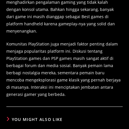
menghadirkan pengalaman gaming yang tidak kalah
dengan konsol utama. Bahkan hingga sekarang, banyak
dari game ini masih dianggap sebagai Best games di
platform handheld karena gameplay-nya yang solid dan
menyenangkan.
Komunitas PlayStation juga menjadi faktor penting dalam
menjaga popularitas platform ini. Diskusi tentang
PlayStation games dan PSP games masih sangat aktif di
berbagai forum dan media sosial. Banyak pemain lama
berbagi nostalgia mereka, sementara pemain baru
mencoba mengeksplorasi game klasik yang pernah berjaya
di masanya. Interaksi ini menciptakan jembatan antara
generasi gamer yang berbeda.
YOU MIGHT ALSO LIKE