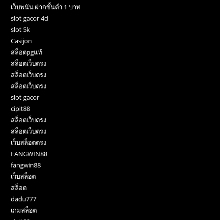
เว็บพนัน ฝากขั้นต่ำ 1 บาท
slot gacor 4d
slot 5k
Casijon
สล็อตpgแท้
สล็อตเว็บตรง
สล็อตเว็บตรง
สล็อตเว็บตรง
slot gacor
cipit88
สล็อตเว็บตรง
สล็อตเว็บตรง
เว็บสล็อตตรง
FANGWIN88
fangwin88
เว็บสล็อต
สล็อต
dadu777
เกมสล็อต