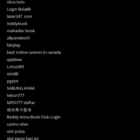
situs toto
Login Bola88
laser247. com
reddybook
mahadev book
allpanelexch
fairplay
best online casinos in canada
qqdewa
Lotus365
slot88
pgslot
SABUNG AYAM
tekun777
MPO777 daftar
해외축구중계
Reddy Anna Book Club Login
casino sites
slot pulsa
slot gacor hari ini