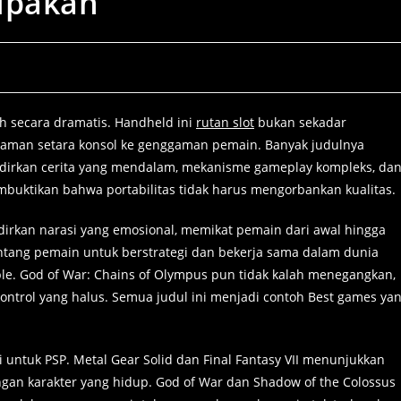
upakan
h secara dramatis. Handheld ini
rutan slot
bukan sekadar
laman setara konsol ke genggaman pemain. Banyak judulnya
irkan cerita yang mendalam, mekanisme gameplay kompleks, da
buktikan bahwa portabilitas tidak harus mengorbankan kualitas.
adirkan narasi yang emosional, memikat pemain dari awal hingga
tang pemain untuk berstrategi dan bekerja sama dalam dunia
le. God of War: Chains of Olympus pun tidak kalah menegangkan,
kontrol yang halus. Semua judul ini menjadi contoh Best games ya
untuk PSP. Metal Gear Solid dan Final Fantasy VII menunjukkan
engan karakter yang hidup. God of War dan Shadow of the Colossus