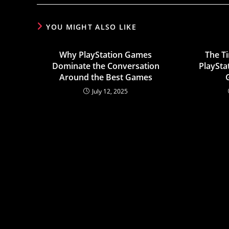
YOU MIGHT ALSO LIKE
Why PlayStation Games
The T
Dominate the Conversation
PlaySta
Around the Best Games
July 12, 2025