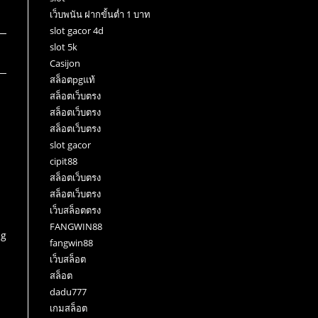
เว็บพนัน ฝากขั้นต่ำ 1 บาท
slot gacor 4d
slot 5k
Casijon
สล็อตpgแท้
สล็อตเว็บตรง
สล็อตเว็บตรง
สล็อตเว็บตรง
n
slot gacor
cipit88
สล็อตเว็บตรง
สล็อตเว็บตรง
เว็บสล็อตตรง
FANGWIN88
ng
fangwin88
เว็บสล็อต
สล็อต
dadu777
เกมสล็อต