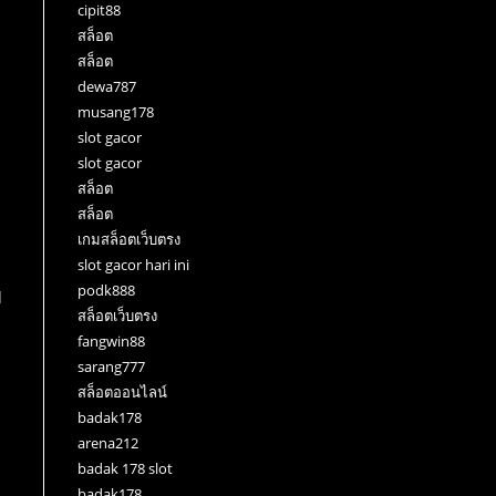
.
cipit88
สล็อต
สล็อต
dewa787
musang178
slot gacor
slot gacor
สล็อต
สล็อต
เกมสล็อตเว็บตรง
slot gacor hari ini
podk888
d
สล็อตเว็บตรง
fangwin88
sarang777
สล็อตออนไลน์
badak178
arena212
badak 178 slot
badak178