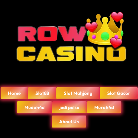
Home
Slot88
Slot Mahjong
Slot Gacor
Mudah4d
judi pulsa
Murah4d
About Us