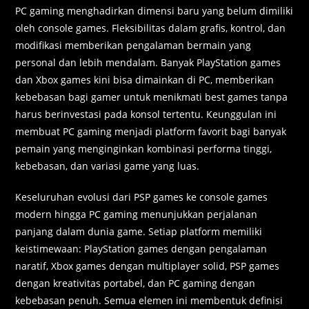
PC gaming menghadirkan dimensi baru yang belum dimiliki
oleh console games. Fleksibilitas dalam grafis, kontrol, dan
modifikasi memberikan pengalaman bermain yang
personal dan lebih mendalam. Banyak PlayStation games
dan Xbox games kini bisa dimainkan di PC, memberikan
kebebasan bagi gamer untuk menikmati best games tanpa
harus berinvestasi pada konsol tertentu. Keunggulan ini
membuat PC gaming menjadi platform favorit bagi banyak
pemain yang menginginkan kombinasi performa tinggi,
kebebasan, dan variasi game yang luas.
Keseluruhan evolusi dari PSP games ke console games
modern hingga PC gaming menunjukkan perjalanan
panjang dalam dunia game. Setiap platform memiliki
keistimewaan: PlayStation games dengan pengalaman
naratif, Xbox games dengan multiplayer solid, PSP games
dengan kreativitas portabel, dan PC gaming dengan
kebebasan penuh. Semua elemen ini membentuk definisi