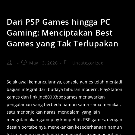
Dari PSP Games hingga PC
Gaming: Menciptakan Best
Games yang Tak Terlupakan
May 13, 2026
Uncategorized
Sejak awal kemunculannya, console games telah menjadi
bagian integral dari budaya hiburan modern. PlayStation
games dan
link jne800
Xbox games menawarkan
pengalaman yang berbeda namun sama-sama memikat:
satu menonjolkan narasi mendalam, yang lain
mengutamakan gameplay kompetitif. PSP games, dengan
desain portabelnya, menekankan kesederhanaan namun
tetap mampu menghadirkan gameplay yang menantang