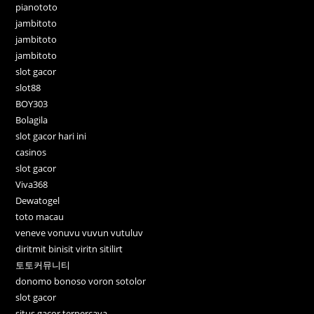
pianototo
jambitoto
jambitoto
jambitoto
slot gacor
slot88
BOY303
Bolagila
slot gacor hari ini
casinos
slot gacor
Viva368
Dewatogel
toto macau
veneve vonuvu vuvun vutuluv
diritmit binisit viritn sitilirt
토토커뮤니티
donomo bonoso voron sotolor
slot gacor
situs gacor terpercaya