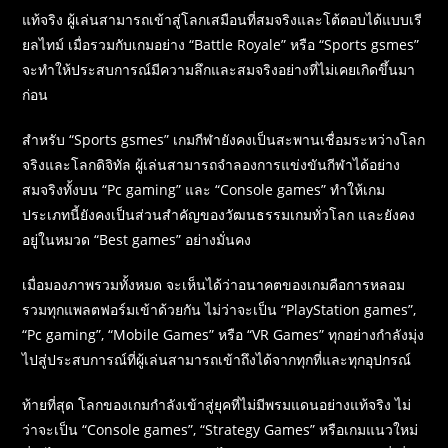
แท้จริง ผู้เล่นสามารถเข้าสู่โลกเสมือนที่สมจริงและโต้ตอบได้แบบเรี
ยลไทม์ เมื่อรวมกับเกมอย่าง “Battle Royale” หรือ “Sports gsmes”
จะทำให้ประสบการณ์มีความลึกและสมจริงอย่างที่ไม่เคยเกิดขึ้นมา
ก่อน
สำหรับ “Sports gsmes” เกมกีฬายังคงเป็นสะพานเชื่อมระหว่างโลก
จริงและโลกดิจิทัล ผู้เล่นสามารถจำลองการแข่งขันกีฬาได้อย่าง
สมจริงทั้งบน “Pc gaming” และ “Console games” ทำให้เกม
ประเภทนี้ยังคงเป็นส่วนสำคัญของวัฒนธรรมเกมทั่วโลก และยังคง
อยู่ในหมวด “Best games” อย่างมั่นคง
เมื่อมองภาพรวมทั้งหมด จะเห็นได้ว่าอนาคตของเกมคือการหลอม
รวมทุกแพลตฟอร์มเข้าด้วยกัน ไม่ว่าจะเป็น “PlayStation games”,
“Pc gaming”, “Mobile Games” หรือ “VR Games” ทุกอย่างกำลังมุ่ง
ไปสู่ประสบการณ์ที่ผู้เล่นสามารถเข้าถึงได้จากทุกที่และทุกอุปกรณ์
ท้ายที่สุด โลกของเกมกำลังเข้าสู่ยุคที่ไม่มีพรมแดนอย่างแท้จริง ไม่
ว่าจะเป็น “Console games”, “Strategy Games” หรือเกมแนวใหม่