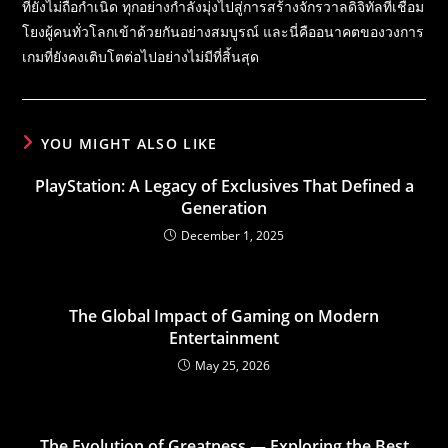
ที่ยังไม่ถือกำเนิด ทุกอย่างกำลังมุ่งไปสู่การสร้างจักรวาลดิจิทัลที่เชื่อม
โยงผู้คนทั่วโลกเข้าด้วยกันอย่างสมบูรณ์ และนี่คืออนาคตของวงการ
เกมที่ยังคงเติบโตต่อไปอย่างไม่มีที่สิ้นสุด
YOU MIGHT ALSO LIKE
PlayStation: A Legacy of Exclusives That Defined a
Generation
December 1, 2025
The Global Impact of Gaming on Modern
Entertainment
May 25, 2026
The Evolution of Greatness — Exploring the Best