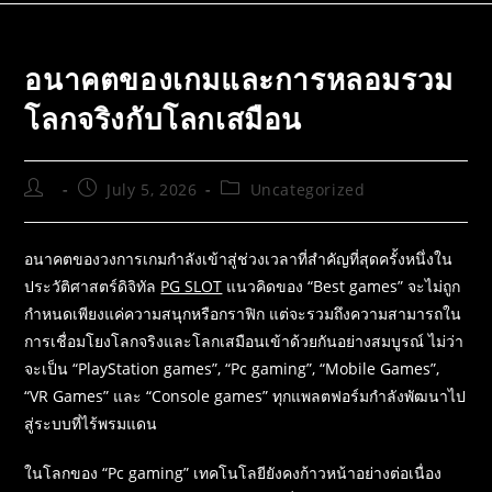
อนาคตของเกมและการหลอมรวม
โลกจริงกับโลกเสมือน
July 5, 2026
Uncategorized
อนาคตของวงการเกมกำลังเข้าสู่ช่วงเวลาที่สำคัญที่สุดครั้งหนึ่งใน
ประวัติศาสตร์ดิจิทัล
PG SLOT
แนวคิดของ “Best games” จะไม่ถูก
กำหนดเพียงแค่ความสนุกหรือกราฟิก แต่จะรวมถึงความสามารถใน
การเชื่อมโยงโลกจริงและโลกเสมือนเข้าด้วยกันอย่างสมบูรณ์ ไม่ว่า
จะเป็น “PlayStation games”, “Pc gaming”, “Mobile Games”,
“VR Games” และ “Console games” ทุกแพลตฟอร์มกำลังพัฒนาไป
สู่ระบบที่ไร้พรมแดน
ในโลกของ “Pc gaming” เทคโนโลยียังคงก้าวหน้าอย่างต่อเนื่อง